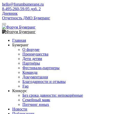
hello@forumbumerang.ru
8-495-260-59-95 доб. 2
Дневник
Отчетность ДМО Бумеранг
Главная
Бумеранг
О форуме
Преимущества
Дети детям
Партнёры
Фестивали-партнеры
Команда
Документация
Благодарности и отзывы
Faq
Конкурс
Без срока давности: непокорённые
Семейный маяк
Питчинг юных
Новости
Публикации