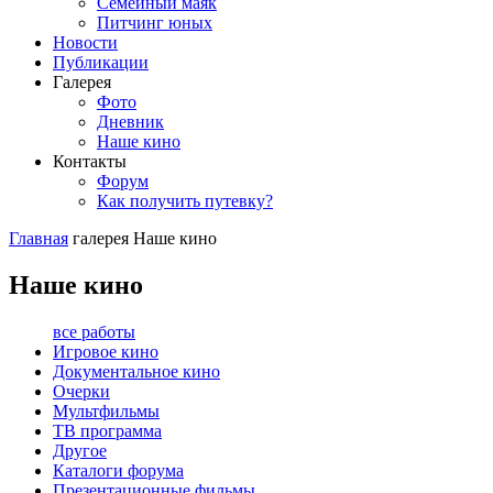
Семейный маяк
Питчинг юных
Новости
Публикации
Галерея
Фото
Дневник
Наше кино
Контакты
Форум
Как получить путевку?
Главная
галерея
Наше кино
Наше кино
все работы
Игровое кино
Документальное кино
Очерки
Мультфильмы
ТВ программа
Другое
Каталоги форума
Презентационные фильмы